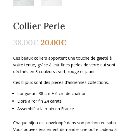
Collier Perle
Le
Le
38.00
€
20.00
€
prix
prix
initial
actuel
Ces beaux colliers apportent une touche de gaieté à
était :
est :
votre tenue, grâce à leur fines perles de verre qui sont
38.00€.
20.00€.
déclinés en 3 couleurs : vert, rouge et jaune.
Ces bijoux sont des pièces d’anciennes collections.
Longueur : 38 cm + 6 cm de chaînon
Doré à l’or fin 24 carats
Assemblé à la main en France
Chaque bijou est enveloppé dans son pochon en satin.
Vous pouvez également demander une boîte cadeau à