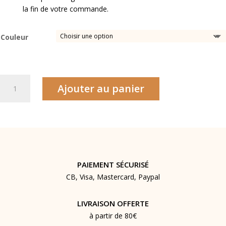
la fin de votre commande.
Couleur
quantité
Ajouter au panier
de
Collier
Perle
PAIEMENT SÉCURISÉ
CB, Visa, Mastercard, Paypal
LIVRAISON OFFERTE
à partir de 80€